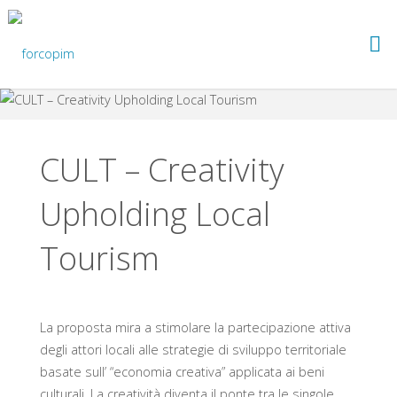
Salta
al
FORCOPIM
contenuto
CULT – Creativity
Upholding Local
Tourism
La proposta mira a stimolare la partecipazione attiva
degli attori locali alle strategie di sviluppo territoriale
basate sull’ “economia creativa” applicata ai beni
culturali. La creatività diventa il ponte tra le singole